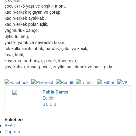
çocuk (1-5 yaş) ve erişkin mont,
kadın-erkek iç giyim ve çorap,
kadın-erkek ayakkabı,
kadın-erkek polar, içlik,
yağmurluk-panço,
uyku tulumu,
yastık, yatak ve nevresim takımı,
tek kullanımlık tabak, bardak, çatal ve kaşık,
tava, ketıl,
kavurma, barbunya, peynir, konserve,
çay, kahve, kaşar-peynir, zeytin, su, ekmek ve hazır gıda
Rabia Çamcı
Editör
Etiketler:
AFAD
Deprem