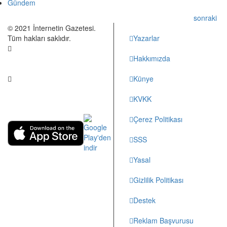
Gündem
sonraki
© 2021 İnternetin Gazetesi.
Tüm hakları saklıdır.
Yazarlar
Hakkımızda
info@internetingazetesi.com
Künye
+90 212 2505455
KVKK
Çerez Politikası
SSS
Yasal
Gizlilik Politikası
Destek
Reklam Başvurusu