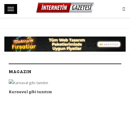
M
e
n
ü
MAGAZIN
Karnaval gibi tanıtım