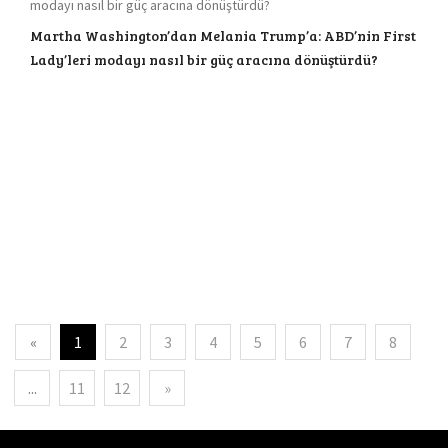
Martha Washington’dan Melania Trump’a: ABD’nin First
Lady’leri modayı nasıl bir güç aracına dönüştürdü?
«
1
2
3
4
5
6
7
8
...
11
12
»