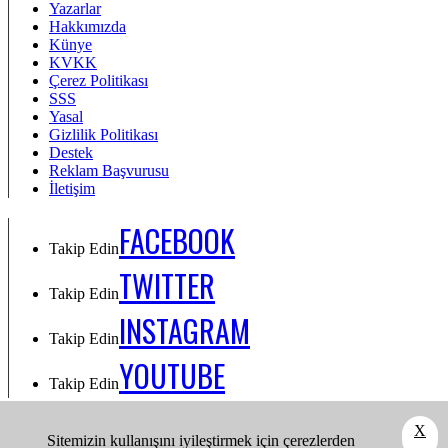
Yazarlar
Hakkımızda
Künye
KVKK
Çerez Politikası
SSS
Yasal
Gizlilik Politikası
Destek
Reklam Başvurusu
İletişim
FACEBOOK
Takip Edin
TWITTER
Takip Edin
INSTAGRAM
Takip Edin
YOUTUBE
Takip Edin
Takip Edin: Facebook
X
Sitemizin kullanışını iyileştirmek için çerezlerden
Takip Edin: Twitter