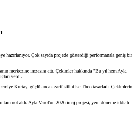
ı
eye hazırlanıyor. Çok sayıda projede gösterdiği performansla geniş bir
ışmanın merkezine imzasını attı. Çekimler hakkında "Bu yıl hem Ayla
çları verdi.
ecmiye Kurtay, güçlü ancak zarif stilini ise Theo tasarladı. Çekimlerin
 tam not aldı. Ayla Varol'un 2026 imaj projesi, yeni döneme iddialı