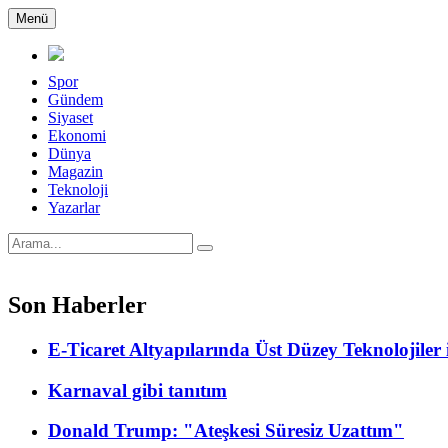
Menü
Spor
Gündem
Siyaset
Ekonomi
Dünya
Magazin
Teknoloji
Yazarlar
Son Haberler
E-Ticaret Altyapılarında Üst Düzey Teknolojile
Karnaval gibi tanıtım
Donald Trump: "Ateşkesi Süresiz Uzattım"