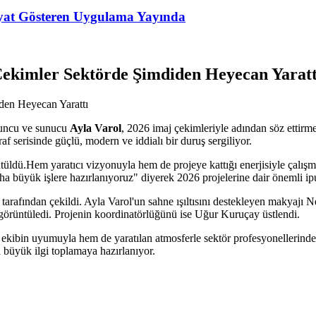
Fiyat Gösteren Uygulama Yayında
Çekimler Sektörde Şimdiden Heyecan Yaratt
yuncu ve sunucu
Ayla Varol
, 2026 imaj çekimleriyle adından söz ettirm
af serisinde güçlü, modern ve iddialı bir duruş sergiliyor.
ürütüldü.Hem yaratıcı vizyonuyla hem de projeye kattığı enerjisiyle çal
a büyük işlere hazırlanıyoruz" diyerek 2026 projelerine dair önemli ipu
tarafından çekildi. Ayla Varol'un sahne ışıltısını destekleyen makyajı N
görüntüledi. Projenin koordinatörlüğünü ise Uğur Kuruçay üstlendi.
ekibin uyumuyla hem de yaratılan atmosferle sektör profesyonellerinden
büyük ilgi toplamaya hazırlanıyor.