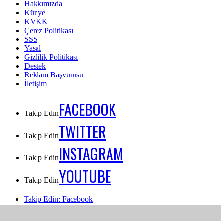
Hakkımızda
Künye
KVKK
Çerez Politikası
SSS
Yasal
Gizlilik Politikası
Destek
Reklam Başvurusu
İletişim
FACEBOOK
Takip Edin
TWITTER
Takip Edin
INSTAGRAM
Takip Edin
YOUTUBE
Takip Edin
Takip Edin: Facebook
Takip Edin: Twitter
Takip Edin: Instagram