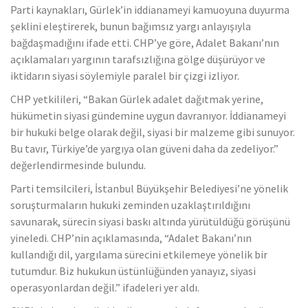
Parti kaynakları, Gürlek’in iddianameyi kamuoyuna duyurma
şeklini eleştirerek, bunun bağımsız yargı anlayışıyla
bağdaşmadığını ifade etti. CHP’ye göre, Adalet Bakanı’nın
açıklamaları yargının tarafsızlığına gölge düşürüyor ve
iktidarın siyasi söylemiyle paralel bir çizgi izliyor.
CHP yetkilileri, “Bakan Gürlek adalet dağıtmak yerine,
hükümetin siyasi gündemine uygun davranıyor. İddianameyi
bir hukuki belge olarak değil, siyasi bir malzeme gibi sunuyor.
Bu tavır, Türkiye’de yargıya olan güveni daha da zedeliyor.”
değerlendirmesinde bulundu.
Parti temsilcileri, İstanbul Büyükşehir Belediyesi’ne yönelik
soruşturmaların hukuki zeminden uzaklaştırıldığını
savunarak, sürecin siyasi baskı altında yürütüldüğü görüşünü
yineledi. CHP’nin açıklamasında, “Adalet Bakanı’nın
kullandığı dil, yargılama sürecini etkilemeye yönelik bir
tutumdur. Biz hukukun üstünlüğünden yanayız, siyasi
operasyonlardan değil.” ifadeleri yer aldı.