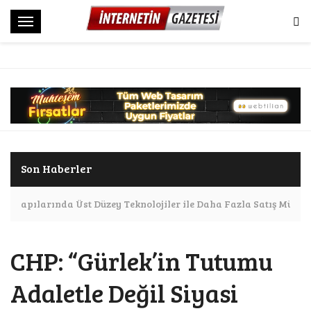
M
e
n
ü
Son Haberler
 Altyapılarında Üst Düzey Teknolojiler ile Daha Fazla Satış Mümk
CHP: “Gürlek’in Tutumu
Adaletle Değil Siyasi