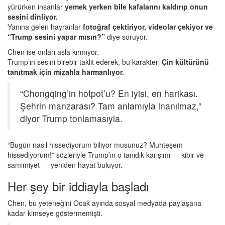
yürürken insanlar
yemek yerken bile kafalarını kaldırıp onun
sesini dinliyor.
Yanına gelen hayranlar
fotoğraf çektiriyor, videolar çekiyor ve
“Trump sesini yapar mısın?”
diye soruyor.
Chen ise onları asla kırmıyor.
Trump’ın sesini birebir taklit ederek, bu karakteri
Çin kültürünü
tanıtmak için mizahla harmanlıyor.
“Chongqing’in hotpot’u? En iyisi, en harikası.
Şehrin manzarası? Tam anlamıyla inanılmaz,”
diyor Trump tonlamasıyla.
“Bugün nasıl hissediyorum biliyor musunuz? Muhteşem
hissediyorum!” sözleriyle Trump’ın o tanıdık karışımı — kibir ve
samimiyet — yeniden hayat buluyor.
Her şey bir iddiayla başladı
Chen, bu yeteneğini Ocak ayında sosyal medyada paylaşana
kadar kimseye göstermemişti.