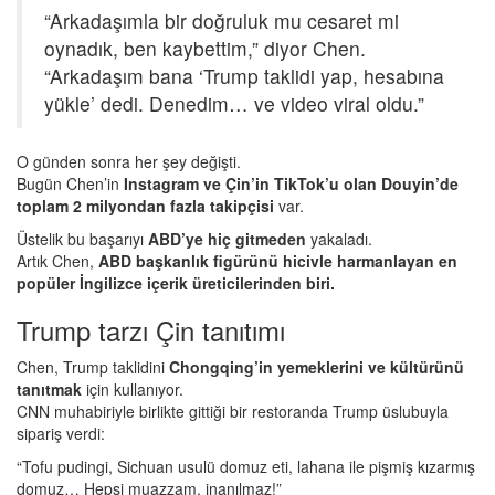
“Arkadaşımla bir doğruluk mu cesaret mi
oynadık, ben kaybettim,” diyor Chen.
“Arkadaşım bana ‘Trump taklidi yap, hesabına
yükle’ dedi. Denedim… ve video viral oldu.”
O günden sonra her şey değişti.
Bugün Chen’in
Instagram ve Çin’in TikTok’u olan Douyin’de
toplam 2 milyondan fazla takipçisi
var.
Üstelik bu başarıyı
ABD’ye hiç gitmeden
yakaladı.
Artık Chen,
ABD başkanlık figürünü hicivle harmanlayan en
popüler İngilizce içerik üreticilerinden biri.
Trump tarzı Çin tanıtımı
Chen, Trump taklidini
Chongqing’in yemeklerini ve kültürünü
tanıtmak
için kullanıyor.
CNN muhabiriyle birlikte gittiği bir restoranda Trump üslubuyla
sipariş verdi:
“Tofu pudingi, Sichuan usulü domuz eti, lahana ile pişmiş kızarmış
domuz… Hepsi muazzam, inanılmaz!”