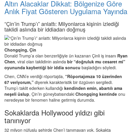
Altın Alacaklar Dikkat: Bölgenize Göre
Anlık Fiyat Gösteren Uygulama Yayında
“Çin’in Trump’ı” anlattı: Milyonlarca kişinin izlediği
taklidi aslında bir iddiadan doğmuş
Chongqing, Çin
Donald Trump’a olan benzerliğiyle ün kazanan Çinli iş insanı
Ryan
Chen
, viral olan taklidinin aslında
bir “doğruluk mu cesaret mi”
oyununda kaybettiği bir iddia sonucu
başladığını söyledi.
Chen, CNN’e verdiği röportajda,
“Röportajımıza 10 üzerinden
67 veriyorum,”
diyerek karakteristik bir özgüven sergiledi.
Trump’ı taklit ederken kullandığı
kendinden emin, abartılı ama
neşeli üslup
, Çin’in güneybatısındaki
Chongqing kentinde
onu
neredeyse bir fenomen haline getirmiş durumda.
Sokaklarda Hollywood yıldızı gibi
tanınıyor
32 milyon nüfuslu şehirde Chen’i tanımayan yok. Sokakta