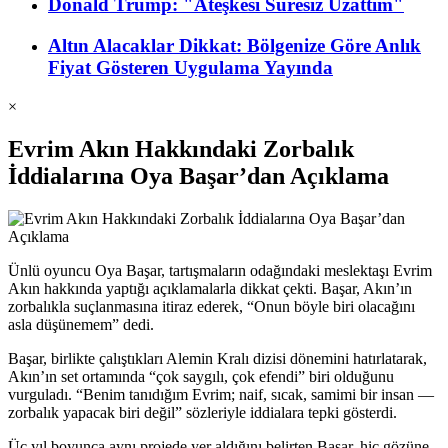
Donald Trump: "Ateşkesi Süresiz Uzattım"
Altın Alacaklar Dikkat: Bölgenize Göre Anlık
Fiyat Gösteren Uygulama Yayında
×
Evrim Akın Hakkındaki Zorbalık
İddialarına Oya Başar’dan Açıklama
Ünlü oyuncu Oya Başar, tartışmaların odağındaki meslektaşı Evrim
Akın hakkında yaptığı açıklamalarla dikkat çekti. Başar, Akın’ın
zorbalıkla suçlanmasına itiraz ederek, “Onun böyle biri olacağını
asla düşünemem” dedi.
Başar, birlikte çalıştıkları Alemin Kralı dizisi dönemini hatırlatarak,
Akın’ın set ortamında “çok saygılı, çok efendi” biri olduğunu
vurguladı. “Benim tanıdığım Evrim; naif, sıcak, samimi bir insan —
zorbalık yapacak biri değil” sözleriyle iddialara tepki gösterdi.
Üç yıl boyunca aynı projede yer aldığını belirten Başar, hiç gözüne