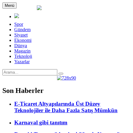
Menü
Spor
Gündem
Siyaset
Ekonomi
Dünya
Magazin
Teknoloji
Yazarlar
Son Haberler
E-Ticaret Altyapılarında Üst Düzey
Teknolojiler ile Daha Fazla Satış Mümkün
Karnaval gibi tanıtım