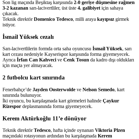
Son lig maçında Beşiktaş karşısında
2-0 geriye düşmesine rağmen
3-2 kazanan
sarı-lacivertliler, üst üste
4. galibiyet
için sahaya
çıkacak.
Teknik direktör
Domenico Tedesco
, milli araya
kayıpsız
girmek
istiyor.
İsmail Yüksek cezalı
Sarı-lacivertlilerin formda orta saha oyuncusu
İsmail Yüksek
, sarı
kart cezası nedeniyle Kayserispor karşısında forma giyemeyecek.
Ayrıca
İrfan Can Kahveci
ve
Cenk Tosun
da kadro dışı oldukları
için maçta yer almayacak.
2 futbolcu kart sınırında
Fenerbahçe’de
Jayden Oosterwolde
ve
Nelson Semedo
, kart
sınırında bulunuyor.
İki oyuncu, bu karşılaşmada kart görmeleri halinde
Çaykur
Rizespor
deplasmanında forma giyemeyecek.
Kerem Aktürkoğlu 11’e dönüyor
Teknik direktör
Tedesco
, hafta içinde oynanan
Viktoria Plzen
maçındaki rotasyonun ardından bu karşılaşmada
Kerem