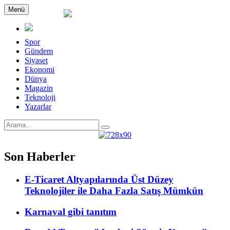
Menü
Spor
Gündem
Siyaset
Ekonomi
Dünya
Magazin
Teknoloji
Yazarlar
Son Haberler
E-Ticaret Altyapılarında Üst Düzey
Teknolojiler ile Daha Fazla Satış Mümkün
Karnaval gibi tanıtım