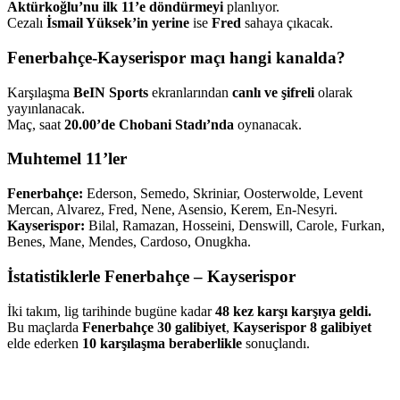
Aktürkoğlu’nu ilk 11’e döndürmeyi
planlıyor.
Cezalı
İsmail Yüksek’in yerine
ise
Fred
sahaya çıkacak.
Fenerbahçe-Kayserispor maçı hangi kanalda?
Karşılaşma
BeIN Sports
ekranlarından
canlı ve şifreli
olarak
yayınlanacak.
Maç, saat
20.00’de Chobani Stadı’nda
oynanacak.
Muhtemel 11’ler
Fenerbahçe:
Ederson, Semedo, Skriniar, Oosterwolde, Levent
Mercan, Alvarez, Fred, Nene, Asensio, Kerem, En-Nesyri.
Kayserispor:
Bilal, Ramazan, Hosseini, Denswill, Carole, Furkan,
Benes, Mane, Mendes, Cardoso, Onugkha.
İstatistiklerle Fenerbahçe – Kayserispor
İki takım, lig tarihinde bugüne kadar
48 kez karşı karşıya geldi.
Bu maçlarda
Fenerbahçe 30 galibiyet
,
Kayserispor 8 galibiyet
elde ederken
10 karşılaşma beraberlikle
sonuçlandı.