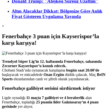
Donald Trump: "Ateşkesi Süresiz Uzattım"
Altın Alacaklar Dikkat: Bölgenize Göre Anlık
Fiyat Gösteren Uygulama Yayında
×
Fenerbahçe 3 puan için Kayserispor’la
karşı karşıya!
Trendyol Süper Lig’in 12. haftasında Fenerbahçe, sahasında
Zecorner Kayserispor’u konuk edecek.
Chobani Stadı’nda oynanacak karşılaşma
bugün saat 20.00’de
başlayacak ve mücadelede
Ozan Ergün
düdük çalacak. Maç
BeIN
Sports
ekranlarından canlı ve şifreli olarak yayınlanacak.
Fenerbahçe galibiyet serisini sürdürmek istiyor
Ligde oynadığı
11 maçta 7 galibiyet ve 4 beraberlik
alan
Fenerbahçe, topladığı
25 puanla lider Galatasaray’ın 4 puan
gerisinde
yer alıyor.