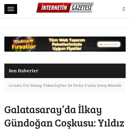
M
e
n
ü
Son Haberler
apılarında Üst Düzey Teknolojiler ile Daha Fazla Satış Mümkün
Galatasaray’da İlkay
Gündoğan Coşkusu: Yıldız