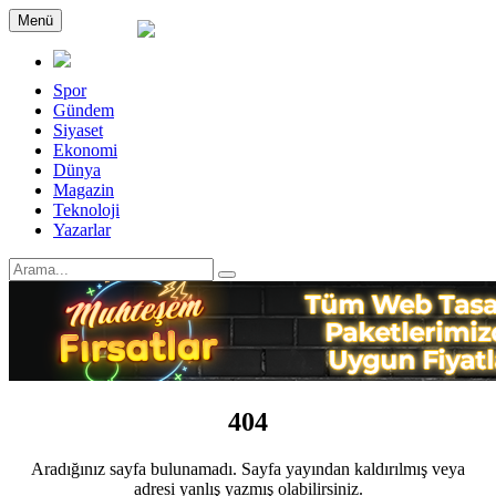
Menü
Spor
Gündem
Siyaset
Ekonomi
Dünya
Magazin
Teknoloji
Yazarlar
404
Aradığınız sayfa bulunamadı. Sayfa yayından kaldırılmış veya
adresi yanlış yazmış olabilirsiniz.