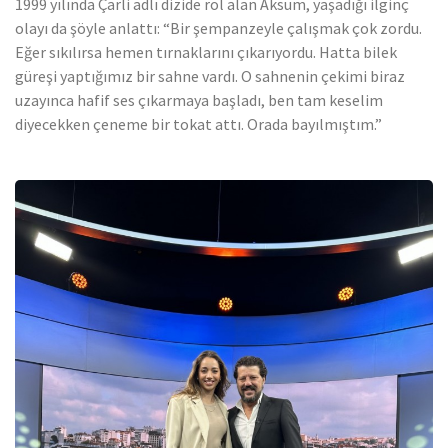
1999 yılında Çarli adlı dizide rol alan Aksum, yaşadığı ilginç
olayı da şöyle anlattı: “Bir şempanzeyle çalışmak çok zordu.
Eğer sıkılırsa hemen tırnaklarını çıkarıyordu. Hatta bilek
güreşi yaptığımız bir sahne vardı. O sahnenin çekimi biraz
uzayınca hafif ses çıkarmaya başladı, ben tam keselim
diyecekken çeneme bir tokat attı. Orada bayılmıştım.”