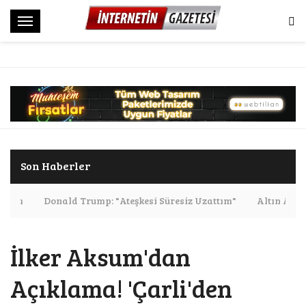
M
e
n
ü
Son Haberler
ıtım
Donald Trump: "Ateşkesi Süresiz Uzattım"
Altın Alaca
İlker Aksum'dan
Açıklama! 'Çarli'den