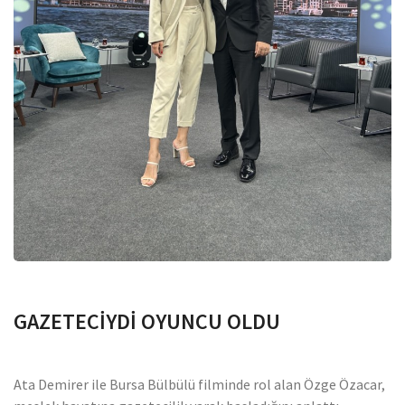
GAZETECİYDİ OYUNCU OLDU
Ata Demirer ile Bursa Bülbülü filminde rol alan Özge Özacar,