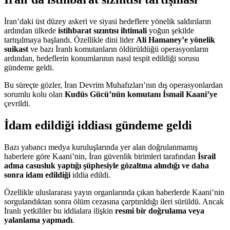
İran’daki üst düzey askeri ve siyasi hedeflere yönelik saldırıların
ardından ülkede
istihbarat sızıntısı ihtimali
yoğun şekilde
tartışılmaya başlandı. Özellikle dini lider
Ali Hamaney’e yönelik
suikast
ve bazı İranlı komutanların öldürüldüğü operasyonların
ardından, hedeflerin konumlarının nasıl tespit edildiği sorusu
gündeme geldi.
Bu süreçte gözler, İran Devrim Muhafızları’nın dış operasyonlardan
sorumlu kolu olan
Kudüs Gücü’nün komutanı İsmail Kaani’ye
çevrildi.
İdam edildiği iddiası gündeme geldi
Bazı yabancı medya kuruluşlarında yer alan doğrulanmamış
haberlere göre Kaani’nin, İran güvenlik birimleri tarafından
İsrail
adına casusluk yaptığı şüphesiyle gözaltına alındığı ve daha
sonra idam edildiği
iddia edildi.
Özellikle uluslararası yayın organlarında çıkan haberlerde Kaani’nin
sorgulandıktan sonra ölüm cezasına çarptırıldığı ileri sürüldü. Ancak
İranlı yetkililer bu iddialara ilişkin
resmi bir doğrulama veya
yalanlama yapmadı
.