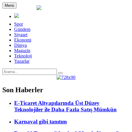
Menü
Spor
Gündem
Siyaset
Ekonomi
Dünya
Magazin
Teknoloji
Yazarlar
Son Haberler
E-Ticaret Altyapılarında Üst Düzey
Teknolojiler ile Daha Fazla Satış Mümkün
Karnaval gibi tanıtım