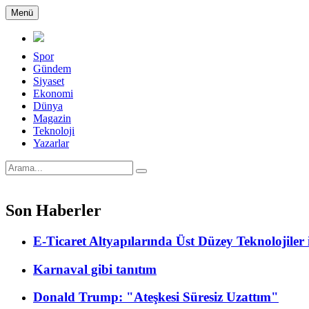
Menü
Spor
Gündem
Siyaset
Ekonomi
Dünya
Magazin
Teknoloji
Yazarlar
Son Haberler
E-Ticaret Altyapılarında Üst Düzey Teknolojile
Karnaval gibi tanıtım
Donald Trump: "Ateşkesi Süresiz Uzattım"