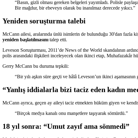
“Basın, gizli olması gereken belgeleri yayımladı. Polisle paylaşı
Bir mağdur, bir ebeveyn olarak bu inanılmaz derecede yıkıcı.”
Yeniden soruşturma talebi
McCann ailesi, aralarında ünlü isimlerin de bulunduğu 30'dan fazla 
yeniden başlatılmasını
talep etti.
Leveson Soruşturması, 2011’de News of the World skandalının ardından b
polis arasındaki ilişkileri inceleyecek olan ikinci etap, Muhafazakâr hü
Gerry McCann bu duruma tepkili:
“Bir yılı aşkın süre geçti ve hâlâ Leveson’un ikinci aşamasın
“Yanlış iddialarla bizi taciz eden kadın m
McCann ayrıca, geçen ay aileyi taciz etmekten hüküm giyen ve kendis
“Birçok medya kanalı onu manşetlere taşıyarak sömürdü.”
18 yıl sonra: “Umut zayıf ama sönmedi”