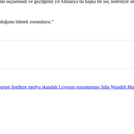
â suçlanmadı ve geçtiğimiz yıl Almanya’da başka bir suç nedeniyle ald
lduğunu bilmek zorundayız.”
jı İngiltere medya skandalı Leveson soruşturması Julia Wandelt Mad