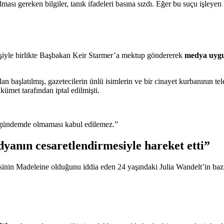
lması gereken bilgiler, tanık ifadeleri basına sızdı. Eğer bu suçu işleye
kişiyle birlikte Başbakan Keir Starmer’a mektup göndererek
medya uygul
aşlatılmış, gazetecilerin ünlü isimlerin ve bir cinayet kurbanının telef
kümet tarafından iptal edilmişti.
ın gündemde olmaması kabul edilemez.”
edyanın cesaretlendirmesiyle hareket etti”
inin Madeleine olduğunu iddia eden 24 yaşındaki Julia Wandelt’in baz