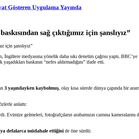
Fiyat Gösteren Uygulama Yayında
skısından sağ çıktığımız için şanslıyız”
ngiltere medyasına yönelik daha sıkı denetim çağrısı yaptı. BBC’ye ve
aşadıkları baskının “nefes aldırmadığını” ifade etti.
dan
3 yaşındayken kaybolmuş
, olay kısa sürede dünya çapında bir a
lerle anlattı:
rdi. Evimize gelmeleri, fotoğrafçıların arabamızın camına kameralarını 
ya defalarca müdahale ettiğini
de öne sürdü: