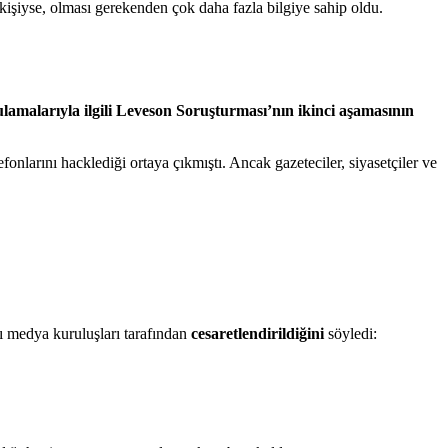
n kişiyse, olması gerekenden çok daha fazla bilgiye sahip oldu.
amalarıyla ilgili Leveson Soruşturması’nın ikinci aşamasının
onlarını hacklediği ortaya çıkmıştı. Ancak gazeteciler, siyasetçiler ve
ı medya kuruluşları tarafından
cesaretlendirildiğini
söyledi: