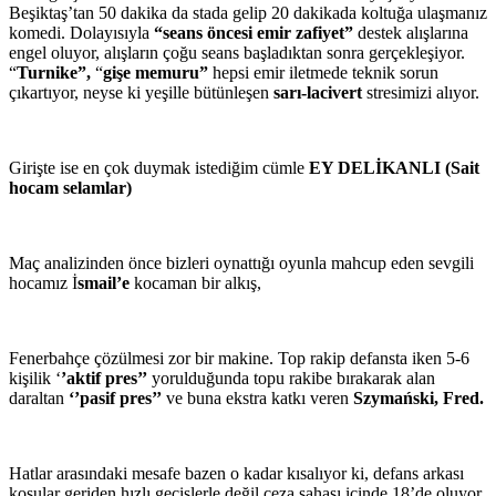
Beşiktaş’tan 50 dakika da stada gelip 20 dakikada koltuğa ulaşmanız
komedi. Dolayısıyla
“seans öncesi emir
zafiyet”
destek alışlarına
engel oluyor, alışların çoğu seans başladıktan sonra gerçekleşiyor.
“
Turnike”,
“
gişe memuru”
hepsi emir iletmede teknik sorun
çıkartıyor, neyse ki yeşille bütünleşen
sarı-lacivert
stresimizi alıyor.
Girişte ise en çok duymak istediğim cümle
EY DELİKANLI (Sait
hocam selamlar)
Maç analizinden önce bizleri oynattığı oyunla mahcup eden sevgili
hocamız İ
smail’e
kocaman bir alkış,
Fenerbahçe çözülmesi zor bir makine. Top rakip defansta iken 5-6
kişilik ‘
’aktif pres’’
yorulduğunda topu rakibe bırakarak alan
daraltan
‘’pasif pres’’
ve buna ekstra katkı veren
Szymański, Fred.
Hatlar arasındaki mesafe bazen o kadar kısalıyor ki, defans arkası
koşular geriden hızlı geçişlerle değil ceza sahası içinde 18’de oluyor.