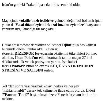
İrfan’ın goldeki ‘’raket ‘’ pası da diriliş sembolü oldu.
Maç içinde
volatile bazlı tedbirler
gelmedi değil, bol bol emir iptali
yanın da
Yasal düzenleyicini “kural bozucu eylemler”
karşısında
yaptırım uygulamadığı bir maç oldu.
Hatlar arası mesafe daraldıkça sol stoper
Djiku’nun
pas kalitesi
hücumda önemli faktör oldu. Zaten iki
stoperin
RİZESPOR
forvetlerinin oksijenini tükettikleri bir maç
olurken,
İlhan Palut’un
etkin kontratak takımı maçın 27 inci
dakikasında ilk ve tek pozisyonu yarattı. İşte kaleci
farkı
Livaković
bunu önleyerek
KÜÇÜK YATIRIMCININ
STRESİNİ VE
SATIŞIN
I önledi.
5-0 ‘dan sonra yazı yazmak kolay, herkes ve her şey
“
mükemmeldi
” dersek tek kelime ile ifade etmiş oluruz. Lideri
‘
”Fantom Tadić”
başta olmak üzere Fenerbahçe tam bir kurulu
makine.