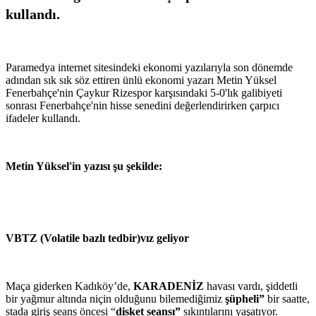
kullandı.
Paramedya internet sitesindeki ekonomi yazılarıyla son dönemde
adından sık sık söz ettiren ünlü ekonomi yazarı Metin Yüksel
Fenerbahçe'nin Çaykur Rizespor karşısındaki 5-0'lık galibiyeti
sonrası Fenerbahçe'nin hisse senedini değerlendirirken çarpıcı
ifadeler kullandı.
Metin Yüksel'in yazısı şu şekilde:
VBTZ (Volatile bazlı tedbir)vız geliyor
Maça giderken Kadıköy’de,
KARADENİZ
havası vardı, şiddetli
bir yağmur altında niçin olduğunu bilemediğimiz
şüpheli”
bir saatte,
stada giriş seans öncesi “
disket seansı”
sıkıntılarını yaşatıyor.