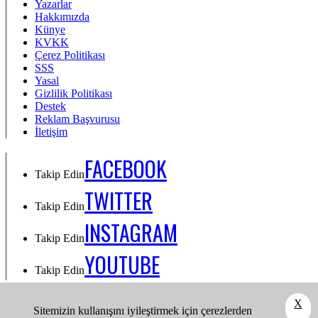
Yazarlar
Hakkımızda
Künye
KVKK
Çerez Politikası
SSS
Yasal
Gizlilik Politikası
Destek
Reklam Başvurusu
İletişim
FACEBOOK
Takip Edin
TWITTER
Takip Edin
INSTAGRAM
Takip Edin
YOUTUBE
Takip Edin
Takip Edin: Facebook
X
Sitemizin kullanışını iyileştirmek için çerezlerden
Takip Edin: Twitter