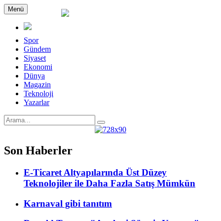
Menü
Spor
Gündem
Siyaset
Ekonomi
Dünya
Magazin
Teknoloji
Yazarlar
Son Haberler
E-Ticaret Altyapılarında Üst Düzey
Teknolojiler ile Daha Fazla Satış Mümkün
Karnaval gibi tanıtım