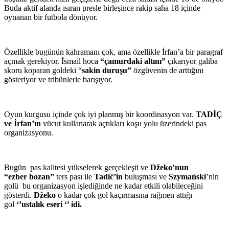
Buda aktif alanda ısıran presle birleşince rakip saha 18 içinde
oynanan bir futbola dönüyor.
Özellikle bugünün kahramanı çok, ama özellikle İrfan’a bir paragraf
açmak gerekiyor. İsmail hoca
“çamurdaki altını”
çıkarıyor galiba
skoru koparan goldeki “
sakin duruşu”
özgüvenin de arttığını
gösteriyor ve tribünlerle barışıyor.
Oyun kurgusu içinde çok iyi planmış bir koordinasyon var.
TADİÇ
ve İrfan’ın
vücut kullanarak açtıkları koşu yolu üzerindeki pas
organizasyonu.
Bugün pas kalitesi yükselerek gerçekleşti ve
Džeko’nun
“ezber
bozan”
ters pası ile
Tadić’in
buluşması ve
Szymański
’nin
golü bu organizasyon işlediğinde ne kadar etkili olabileceğini
gösterdi.
Džeko
o kadar çok gol kaçırmasına rağmen attığı
gol
‘’ustalık eseri ‘’ idi.