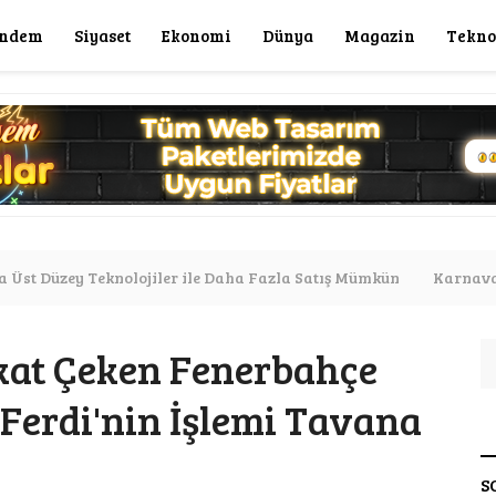
ndem
Siyaset
Ekonomi
Dünya
Magazin
Tekno
a Üst Düzey Teknolojiler ile Daha Fazla Satış Mümkün
Karnaval
şkesi Süresiz Uzattım"
Altın Alacaklar Dikkat: Bölgenize Gör
kat Çeken Fenerbahçe
 'Ferdi'nin İşlemi Tavana
S