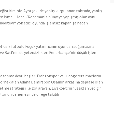
eğiştirirsiniz. Aynı şekilde yanlış kurgulanan tahtada, yanlış
den İsmail Hoca, (Kocamanla bünyeye yapışmış olan aynı
ikiditeyi
”
yok edici oyunda işlemsiz kapanışa neden
etkisiz futbolu küçük yatırımcının oyundan soğumasına
e Bati’nin de yetersizlikleri Fenerbahçe’nin düşük işlem
azanma devri başlar. Trabzonspor ve Ludogorets maçların
örnek alan Adana Demirspor, Osainin arkasına deplase olan
me stratejisi ile gol arayan, Livakoivç’in “uzaktan yediği”
illonun denemesinde direğe takıldı