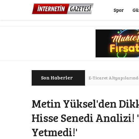
Spor
Gü
Son Haberler
E-Ticaret Altyapılarınd
Donald Trump: "Ate
Metin Yüksel'den Dik
Hisse Senedi Analizi!
Yetmedi!'