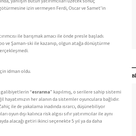
nda, yanlışın bütün yatırımcıları üzecek sonuç
u götürmesine izin vermeyen Ferdi, Oscar ve Samet’in
rımcısı ile barışmak amacı ile önde presle başladı.
po ve Şaman-ski ile kazanıp, olgun atağa dönüştürme
gerçekleşmedi.
için idman oldu.
B
 galibiyetlerin “
esrarına
” kapılmış, o serilere sahip sistemi
ğil hayatımızın her alanın da sistemler oyunculara bağlıdır.
hiç ile de yakalama inadında ısrarcı, düşünebiliyor
 oyun dışı kalınca risk algısı sıfır yatırımcılar ile aynı
yda alacağı getiri ikinci seçenekte 5 yıl ya da daha