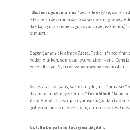
“Sistem oyuncularınız”
devrede değilse, sistemi d
işlemlerin devamına da 65 dakika bizim gibi seyre
dakika, aynı sisteme uygun oyuncu değişiklikleri,)” l
olmuştur.
Başta Şaman-ski olmak üzere, Tadiç, İrfancan’nın 
neden olurken, sonradan oyuna giren Kent, Cengiz v
hacmi ile aynı fiyattan kapanmasına neden oldu.
Seans arası bir şans, sakatlar iyileşirse
“hocasız”
k
da alınan mağlubiyetlerinin
“formülünü”
kendine 
Yusuf Erdoğan’ın stoper uyumsuzluğundan istifade et
golleri de hesap ederek sonuç alma düşüncesi Grav
Not: Bu bir yatırım tavsiyesi değildir.