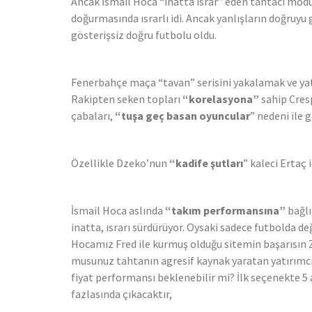
Ancak İsmail Hoca “inatta ısrar” eden tahtacı modu
doğurmasında ısrarlı idi. Ancak yanlışların doğruy
gösterişsiz doğru futbolu oldu.
Fenerbahçe maça “tavan” serisini yakalamak ve yatı
Rakipten seken topları
“korelasyona”
sahip Cres
çabaları,
“tuşa geç basan oyuncular
” nedeni ile 
Özellikle Dzeko’nun
“kadife şutları
” kaleci Ertaç 
İsmail Hoca aslında
“takım performansına”
bağlı
inatta, ısrarı sürdürüyor. Oysaki sadece futbolda de
Hocamız Fred ile kurmuş olduğu sitemin başarısın Za
musunuz tahtanın agresif kaynak yaratan yatırımcıları
fiyat performansı beklenebilir mi? İlk seçenekte 5 a
fazlasında çıkacaktır,