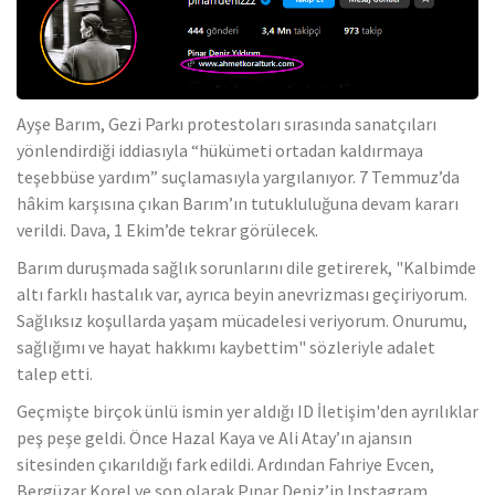
Ayşe Barım, Gezi Parkı protestoları sırasında sanatçıları
yönlendirdiği iddiasıyla “hükümeti ortadan kaldırmaya
teşebbüse yardım” suçlamasıyla yargılanıyor. 7 Temmuz’da
hâkim karşısına çıkan Barım’ın tutukluluğuna devam kararı
verildi. Dava, 1 Ekim’de tekrar görülecek.
Barım duruşmada sağlık sorunlarını dile getirerek, "Kalbimde
altı farklı hastalık var, ayrıca beyin anevrizması geçiriyorum.
Sağlıksız koşullarda yaşam mücadelesi veriyorum. Onurumu,
sağlığımı ve hayat hakkımı kaybettim" sözleriyle adalet
talep etti.
Geçmişte birçok ünlü ismin yer aldığı ID İletişim'den ayrılıklar
peş peşe geldi. Önce Hazal Kaya ve Ali Atay’ın ajansın
sitesinden çıkarıldığı fark edildi. Ardından Fahriye Evcen,
Bergüzar Korel ve son olarak Pınar Deniz’in Instagram