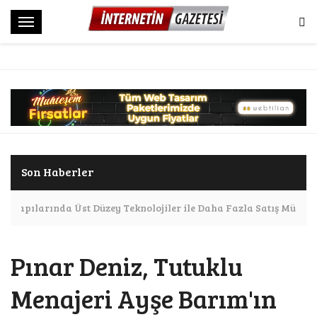
M
e
n
ü
Son Haberler
Altyapılarında Üst Düzey Teknolojiler ile Daha Fazla Satış Mümkü
Pınar Deniz, Tutuklu
Menajeri Ayşe Barım'ın