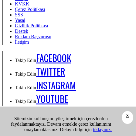
KVKK
Çerez Politikası
SSS
Yasal
Gizlilik Politikası
Destek
Reklam Başvurusu
İletişim
FACEBOOK
Takip Edin
TWITTER
Takip Edin
INSTAGRAM
Takip Edin
YOUTUBE
Takip Edin
Takip Edin: Facebook
X
Sitemizin kullanışını iyileştirmek için çerezlerden
Takip Edin: Twitter
faydalanmaktayız. Devam etmekle çerez kullanımını
Takip Edin: Instagram
onaylamaktasınız. Detaylı bilgi için
tıklayınız.
Takip Edin: Youtube