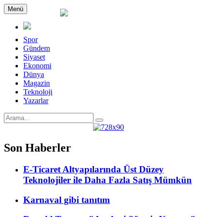
Menü
Spor
Gündem
Siyaset
Ekonomi
Dünya
Magazin
Teknoloji
Yazarlar
Son Haberler
E-Ticaret Altyapılarında Üst Düzey
Teknolojiler ile Daha Fazla Satış Mümkün
Karnaval gibi tanıtım