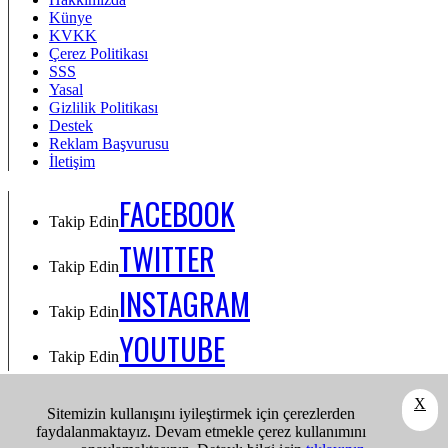
Künye
KVKK
Çerez Politikası
SSS
Yasal
Gizlilik Politikası
Destek
Reklam Başvurusu
İletişim
FACEBOOK
Takip Edin
TWITTER
Takip Edin
INSTAGRAM
Takip Edin
YOUTUBE
Takip Edin
Takip Edin: Facebook
X
Sitemizin kullanışını iyileştirmek için çerezlerden
Takip Edin: Twitter
faydalanmaktayız. Devam etmekle çerez kullanımını
Takip Edin: Instagram