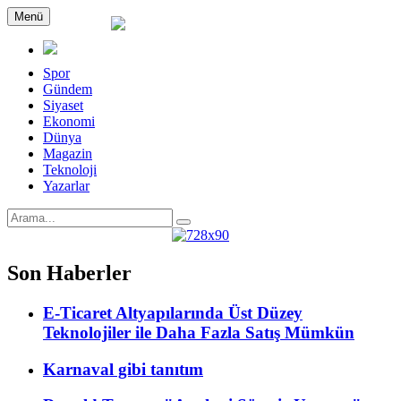
Menü
Spor
Gündem
Siyaset
Ekonomi
Dünya
Magazin
Teknoloji
Yazarlar
Son Haberler
E-Ticaret Altyapılarında Üst Düzey
Teknolojiler ile Daha Fazla Satış Mümkün
Karnaval gibi tanıtım