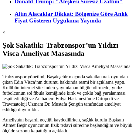
Donald Trump: "Ateşkesi Süresiz Uzattım"
Altın Alacaklar Dikkat: Bölgenize Göre Anlık
Fiyat Gösteren Uygulama Yayında
×
Şok Sakatlık: Trabzonspor’un Yıldızı
Visca Ameliyat Masasında
Trabzonspor yönetimi, Başakşehir maçında sakatlanarak oyundan
çıkan Edin Visca’nın durumu hakkında resmi bir açıklama yaptı.
Kulübün internet sitesinden yayımlanan bilgilendirmede, yıldız
futbolcunun sol fibula kemiğinde kırık ve çoklu bağ yaralanması
tespit edildiği ve Acıbadem Fulya Hastanesi’nde Ortopedi ve
Travmatoloji Uzmanı Dr. Mustafa Şengün tarafından ameliyat
edildiği duyuruldu.
Ameliyatın başarılı geçtiği kaydedilirken, sağlık kurulu Başkanı
Ahmet Beşir oyuncunun fizik tedavi sürecine başlandığını ve büyük
ölçüde sezonu kapattığını açıkladı.