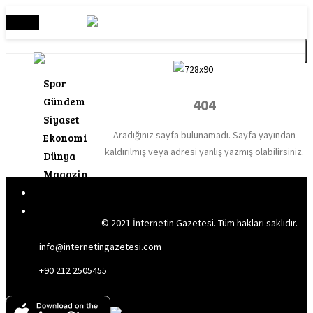
Menü
Spor
Gündem
404
Siyaset
Aradığınız sayfa bulunamadı. Sayfa yayından
Ekonomi
kaldırılmış veya adresi yanlış yazmış olabilirsiniz.
Dünya
Magazin
Teknoloji
Yazarlar
© 2021 İnternetin Gazetesi. Tüm hakları saklıdır.
info@internetingazetesi.com
+90 212 2505455