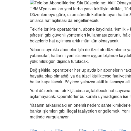
TBMM’ye sunulan yeni torba yasa teklifiyle birlikte, Türk
Düzenlemeye göre, uzun süredir kullanılmayan hatlar 3 a
onlarca hat açılması da engellenecek.
Teklifle birlikte operatörlerin, abone kaydında “kimlik 
şifresi)” gibi güvenli yöntemleri kullanması zorunlu hâl
belgelerle hat açılması artık mümkün olmayacak.
Yabancı uyruklu aboneler için de özel bir düzenleme y
yabancılar, hatlarını yeni sisteme uygun biçimde kaydett
yükümlülüğün dışında tutulacak.
Değişiklikle, operatörler her üç ayda bir abonelerin “
hayatta olup olmadığı ya da tüzel kişilikteyse faaliyet
hatlar kapatılacak. Böylece yalnızca aktif kullanıcıya ai
Yeni düzenleme, bir kişi adına açılabilecek hat sayısına d
açılamayacak. Operatörler bu kurala uymadığında ise 
Yasanın arkasındaki en önemli neden: sahte kimliklerle ço
banka işlemleri gibi illegal faaliyetleri engellemek. Yeni
metinde vurgulanıyor.