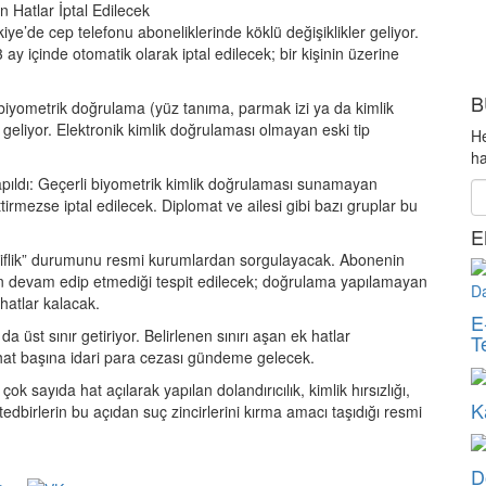
iye’de cep telefonu aboneliklerinde köklü değişiklikler geliyor.
y içinde otomatik olarak iptal edilecek; bir kişinin üzerine
B
+ biyometrik doğrulama (yüz tanıma, parmak izi ya da kimlik
e geliyor. Elektronik kimlik doğrulaması olmayan eski tip
He
ha
apıldı: Geçerli biyometrik kimlik doğrulaması sunamayan
irmezse iptal edilecek. Diplomat ve ailesi gibi bazı gruplar bu
E
aktiflik” durumunu resmi kurumlardan sorgulayacak. Abonenin
inin devam edip etmediği tespit edilecek; doğrulama yapılamayan
t hatlar kalacak.
E
a üst sınır getiriyor. Belirlenen sınırı aşan ek hatlar
T
hat başına idari para cezası gündeme gelecek.
k sayıda hat açılarak yapılan dolandırıcılık, kimlik hırsızlığı,
K
 tedbirlerin bu açıdan suç zincirlerini kırma amacı taşıdığı resmi
D