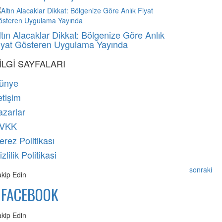
ltın Alacaklar Dikkat: Bölgenize Göre Anlık
iyat Gösteren Uygulama Yayında
İLGİ SAYFALARI
ünye
etişim
azarlar
VKK
erez Politikası
zlilik Politikasi
sonraki
akip Edin
FACEBOOK
akip Edin