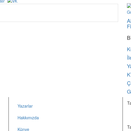
A
F
B
K
İl
Y
K
Ç
Gi
T
Yazarlar
Hakkımızda
T
Künye