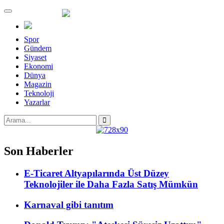
Menü
Spor
Gündem
Siyaset
Ekonomi
Dünya
Magazin
Teknoloji
Yazarlar
Son Haberler
E-Ticaret Altyapılarında Üst Düzey
Teknolojiler ile Daha Fazla Satış Mümkün
Karnaval gibi tanıtım