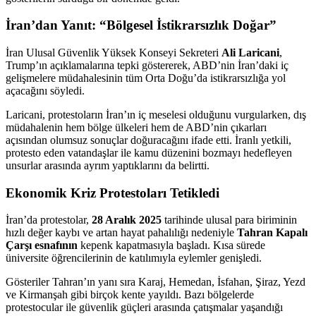
İran’dan Yanıt: “Bölgesel İstikrarsızlık Doğar”
İran Ulusal Güvenlik Yüksek Konseyi Sekreteri
Ali Laricani
,
Trump’ın açıklamalarına tepki göstererek, ABD’nin İran’daki iç
gelişmelere müdahalesinin tüm Orta Doğu’da istikrarsızlığa yol
açacağını söyledi.
Laricani, protestoların İran’ın iç meselesi olduğunu vurgularken, dış
müdahalenin hem bölge ülkeleri hem de ABD’nin çıkarları
açısından olumsuz sonuçlar doğuracağını ifade etti. İranlı yetkili,
protesto eden vatandaşlar ile kamu düzenini bozmayı hedefleyen
unsurlar arasında ayrım yaptıklarını da belirtti.
Ekonomik Kriz Protestoları Tetikledi
İran’da protestolar,
28 Aralık 2025
tarihinde ulusal para biriminin
hızlı değer kaybı ve artan hayat pahalılığı nedeniyle
Tahran Kapalı
Çarşı esnafının
kepenk kapatmasıyla başladı. Kısa sürede
üniversite öğrencilerinin de katılımıyla eylemler genişledi.
Gösteriler Tahran’ın yanı sıra Karaj, Hemedan, İsfahan, Şiraz, Yezd
ve Kirmanşah gibi birçok kente yayıldı. Bazı bölgelerde
protestocular ile güvenlik güçleri arasında çatışmalar yaşandığı