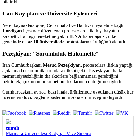
bildirildi.
Can Kayıpları ve Üniversite Eylemleri
Yerel kaynaklara göre, Çeharmahal ve Bahtiyari eyaletine bağlı
Lordigan
ilçesinde düzenlenen protestolarda iki kişi hayatını
kaybetti. İran işçi hareketine yakın
ILNA
haber ajansı, ülke
genelinde en az
10 üniversitede
protestoların sürdüğünü aktardı.
Pezeşkiyan: “Sorumluluk Hükümette”
İran Cumhurbaşkanı
Mesud Pezeşkiyan
, protestolara ilişkin yaptığı
açıklamada ekonomik sorunlara dikkat çekti. Pezeşkiyan, halkın
memnuniyetsizliğinin dış aktörlere bağlanmaması gerektiğini
belirterek, çözümün hükümet politikalarında olduğunu söyledi.
Cumhurbaşkanı ayrıca, bazı ithalat ürünlerinde uygulanan düşük kur
üzerinden döviz sağlama sisteminin sona erdirileceğini duyurdu.
emrah
Marmara Üniversitesi Radyo, TV ve Sinema