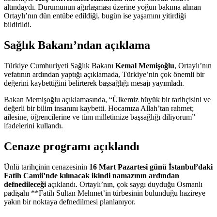
altındaydı. Durumunun ağırlaşması üzerine yoğun bakıma alınan
Ortaylı’nın dün entübe edildiği, bugün ise yaşamını yitirdiği
bildirildi.
Sağlık Bakanı’ndan açıklama
Türkiye Cumhuriyeti Sağlık Bakanı
Kemal Memişoğlu
, Ortaylı’nın
vefatının ardından yaptığı açıklamada, Türkiye’nin çok önemli bir
değerini kaybettiğini belirterek başsağlığı mesajı yayımladı.
Bakan Memişoğlu açıklamasında, “Ülkemiz büyük bir tarihçisini ve
değerli bir bilim insanını kaybetti. Hocamıza Allah’tan rahmet;
ailesine, öğrencilerine ve tüm milletimize başsağlığı diliyorum”
ifadelerini kullandı.
Cenaze programı açıklandı
Ünlü tarihçinin cenazesinin
16 Mart Pazartesi günü İstanbul’daki
Fatih Camii’nde kılınacak ikindi namazının ardından
defnedileceği
açıklandı. Ortaylı’nın, çok saygı duyduğu Osmanlı
padişahı **Fatih Sultan Mehmet’in türbesinin bulunduğu hazireye
yakın bir noktaya defnedilmesi planlanıyor.