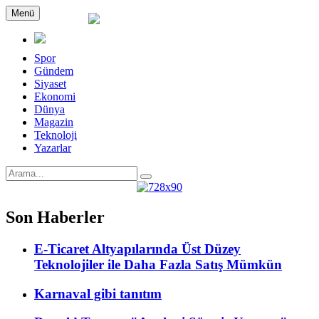
Menü
Spor
Gündem
Siyaset
Ekonomi
Dünya
Magazin
Teknoloji
Yazarlar
Son Haberler
E-Ticaret Altyapılarında Üst Düzey
Teknolojiler ile Daha Fazla Satış Mümkün
Karnaval gibi tanıtım