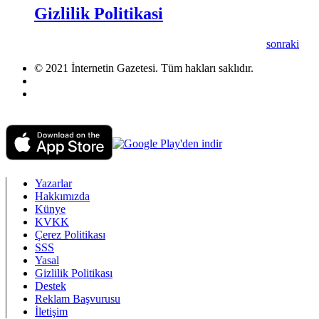
Gizlilik Politikasi
sonraki
© 2021 İnternetin Gazetesi. Tüm hakları saklıdır.
info@internetingazetesi.com
+90 212 2505455
Yazarlar
Hakkımızda
Künye
KVKK
Çerez Politikası
SSS
Yasal
Gizlilik Politikası
Destek
Reklam Başvurusu
İletişim