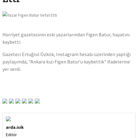
Trump:
"Ateşke
Süresiz
Uzattı
Hürriyet gazetesinin eski yazarlarından Figen Batur, hayatını
kaybetti.
Altın
Alacak
Gazeteci Ertuğrul Özkök, Instagram hesabı üzerinden yaptığı
Dikkat:
paylaşımda, "Ankara kızı Figen Batur'u kaybettik" ifadelerine
Bölgen
yer verdi.
Göre
Anlık
Fiyat
Göster
Uygul
Yayın
arda.isik
Editör