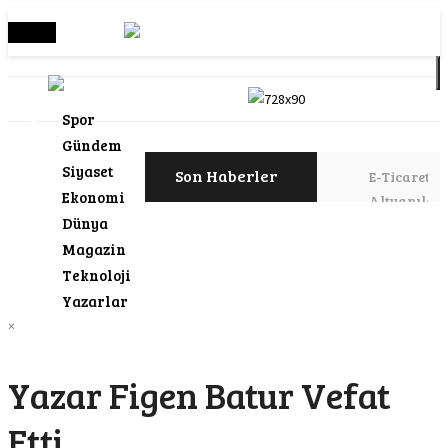
Menü
Spor
Gündem
Siyaset
Son Haberler
E-Ticaret
Ekonomi
Altyapılar
Dünya
Üst Düzey
Magazin
Teknolojiler
Daha Fazla
Teknoloji
Satış Müm
Yazarlar
×
Karna
gibi
Yazar Figen Batur Vefat
tanıtı
Etti
Donal