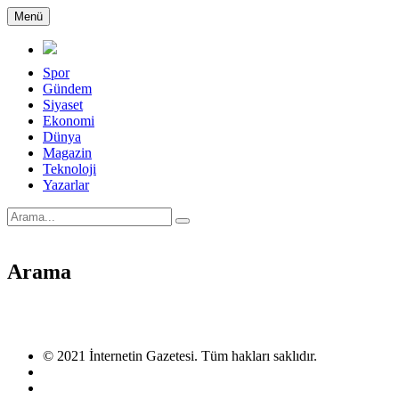
Menü
Spor
Gündem
Siyaset
Ekonomi
Dünya
Magazin
Teknoloji
Yazarlar
Arama
© 2021 İnternetin Gazetesi. Tüm hakları saklıdır.
info@internetingazetesi.com
+90 212 2505455