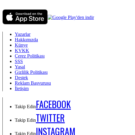
Yazarlar
Hakkımızda
Künye
KVKK
Çerez Politikası
SSS
Yasal
Gizlilik Politikası
Destek
Reklam Başvurusu
İletişim
FACEBOOK
Takip Edin
TWITTER
Takip Edin
INSTAGRAM
Takip Edin