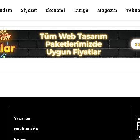
ndem
Siyaset
Ekonomi
Dünya
Magazin
Tekno
Yazarlar
Ta
Hakkımızda
Ta
Künye