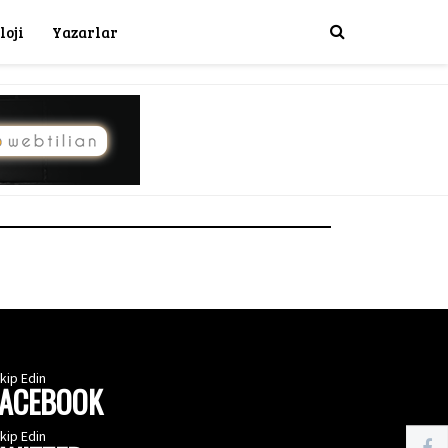
loji
Yazarlar
kip Edin
FACEBOOK
kip Edin