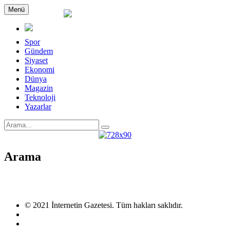
Menü
Spor
Gündem
Siyaset
Ekonomi
Dünya
Magazin
Teknoloji
Yazarlar
Arama
© 2021 İnternetin Gazetesi. Tüm hakları saklıdır.
info@internetingazetesi.com
+90 212 2505455