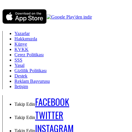
Yazarlar
Hakkımızda
Künye
KVKK
Çerez Politikası
SSS
Yasal
Gizlilik Politikası
Destek
Reklam Başvurusu
İletişim
FACEBOOK
Takip Edin
TWITTER
Takip Edin
INSTAGRAM
Takip Edin