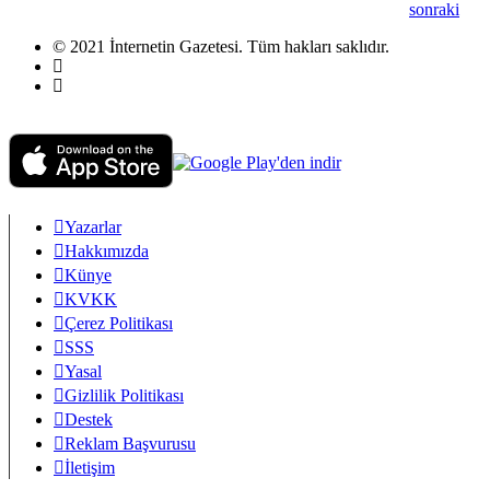
sonraki
© 2021 İnternetin Gazetesi. Tüm hakları saklıdır.
info@internetingazetesi.com
+90 212 2505455
Yazarlar
Hakkımızda
Künye
KVKK
Çerez Politikası
SSS
Yasal
Gizlilik Politikası
Destek
Reklam Başvurusu
İletişim