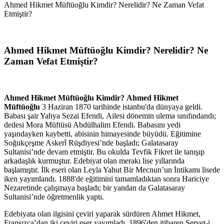
Ahmed Hikmet Müftüoğlu Kimdir? Nerelidir? Ne Zaman Vefat
Etmiştir?
Ahmed Hikmet Müftüoğlu Kimdir? Nerelidir? Ne
Zaman Vefat Etmiştir?
Ahmed Hikmet Müftüoğlu Kimdir? Ahmed Hikmet
Müftüoğlu
3 Haziran 1870 tarihinde istanbu'da dünyaya geldi.
Babası şair Yahya Sezai Efendi, Ailesi dönemin ulema sınıfındandı;
dedesi Mora Müftüsü Abdülhalim Efendi. Babasını yedi
yaşındayken kaybetti, abisinin himayesinde büyüdü. Eğitimine
Soğukçeşme Askerî Rüşdiyesi’nde başladı; Galatasaray
Sultanisi’nde devam etmiştir. Bu okulda Tevfik Fikret ile tanışıp
arkadaşlık kurmuştur. Edebiyat olan merakı lise yıllarında
başlamıştır. İlk eseri olan Leyla Yahut Bir Mecnun’un İntikamı lisede
iken yayımlandı. 1888'de eğitimini tamamladıktan sonra Hariciye
Nezaretinde çalışmaya başladı; bir yandan da Galatasaray
Sultanisi’nde öğretmenlik yaptı.
Edebiyata olan ilgisini çeviri yaparak sürdüren Ahmet Hikmet,
Fransızca’dan iki çeviri eser yayımladı. 1896'den itibaren Servet-i