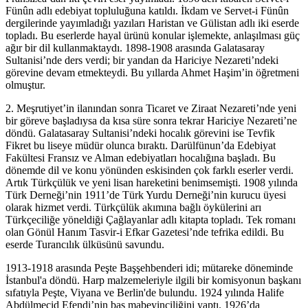
Fünûn adlı edebiyat topluluğuna katıldı. İkdam ve Servet-i Fünûn
dergilerinde yayımladığı yazıları Haristan ve Gülistan adlı iki eserde
topladı. Bu eserlerde hayal ürünü konular işlemekte, anlaşılması güç
ağır bir dil kullanmaktaydı. 1898-1908 arasında Galatasaray
Sultanisi’nde ders verdi; bir yandan da Hariciye Nezareti’ndeki
görevine devam etmekteydi. Bu yıllarda Ahmet Haşim’in öğretmeni
olmuştur.
2. Meşrutiyet’in ilanından sonra Ticaret ve Ziraat Nezareti’nde yeni
bir göreve başladıysa da kısa süre sonra tekrar Hariciye Nezareti’ne
döndü. Galatasaray Sultanisi’ndeki hocalık görevini ise Tevfik
Fikret bu liseye müdür olunca bıraktı. Darülfünun’da Edebiyat
Fakültesi Fransız ve Alman edebiyatları hocalığına başladı. Bu
dönemde dil ve konu yönünden eskisinden çok farklı eserler verdi.
Artık Türkçülük ve yeni lisan hareketini benimsemişti. 1908 yılında
Türk Derneği’nin 1911’de Türk Yurdu Derneği’nin kurucu üyesi
olarak hizmet verdi. Türkçülük akımına bağlı öykülerini arı
Türkçeciliğe yöneldiği Çağlayanlar adlı kitapta topladı. Tek romanı
olan Gönül Hanım Tasvir-i Efkar Gazetesi’nde tefrika edildi. Bu
eserde Turancılık ülküsünü savundu.
1913-1918 arasında Peşte Başşehbenderi idi; mütareke döneminde
İstanbul'a döndü. Harp malzemeleriyle ilgili bir komisyonun başkanı
sıfatıyla Peşte, Viyana ve Berlin'de bulundu. 1924 yılında Halife
Abdülmecid Efendi’nin baş mabeyinciliğini yaptı. 1926’da