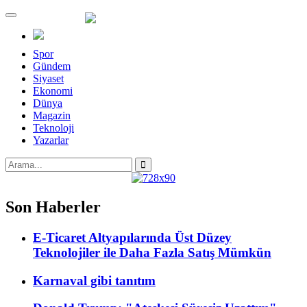
Menü
Spor
Gündem
Siyaset
Ekonomi
Dünya
Magazin
Teknoloji
Yazarlar
Son Haberler
E-Ticaret Altyapılarında Üst Düzey
Teknolojiler ile Daha Fazla Satış Mümkün
Karnaval gibi tanıtım