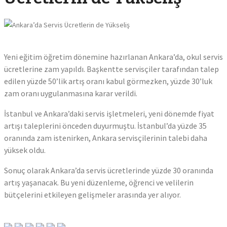
Trump:
"Ateşke
Süresiz
Uzattı
Yeni eğitim öğretim dönemine hazırlanan Ankara’da, okul servis
ücretlerine zam yapıldı. Başkentte servisçiler tarafından talep
Altın
edilen yüzde 50’lik artış oranı kabul görmezken, yüzde 30’luk
Alacak
zam oranı uygulanmasına karar verildi.
Dikkat:
Bölgen
İstanbul ve Ankara’daki servis işletmeleri, yeni dönemde fiyat
Göre
artışı taleplerini önceden duyurmuştu. İstanbul’da yüzde 35
Anlık
oranında zam istenirken, Ankara servisçilerinin talebi daha
Fiyat
yüksek oldu.
Göster
Uygul
Sonuç olarak Ankara’da servis ücretlerinde yüzde 30 oranında
Yayın
artış yaşanacak. Bu yeni düzenleme, öğrenci ve velilerin
bütçelerini etkileyen gelişmeler arasında yer alıyor.