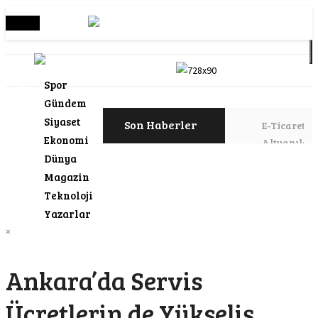
Menü
Spor
Gündem
Siyaset
Son Haberler
E-Ticaret
Ekonomi
Altyapılar
Dünya
Üst Düzey
Magazin
Teknolojiler
Daha Fazla
Teknoloji
Satış Müm
Yazarlar
×
Karna
gibi
Ankara’da Servis
tanıtı
Ücretlerin de Yükseliş
Donal