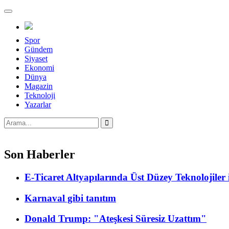
Menü
Spor
Gündem
Siyaset
Ekonomi
Dünya
Magazin
Teknoloji
Yazarlar
Son Haberler
E-Ticaret Altyapılarında Üst Düzey Teknolojile
Karnaval gibi tanıtım
Donald Trump: "Ateşkesi Süresiz Uzattım"