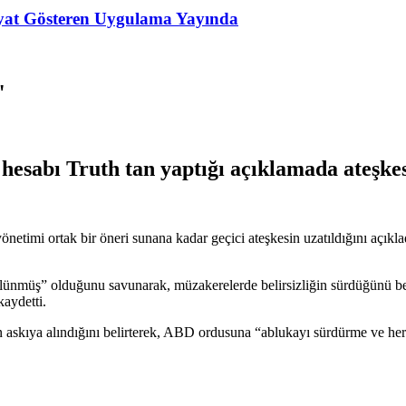
Fiyat Gösteren Uygulama Yayında
"
abı Truth tan yaptığı açıklamada ateşkesi
netimi ortak bir öneri sunana kadar geçici ateşkesin uzatıldığını açı
müş” olduğunu savunarak, müzakerelerde belirsizliğin sürdüğünü belirtt
aydetti.
ın askıya alındığını belirterek, ABD ordusuna “ablukayı sürdürme ve her 