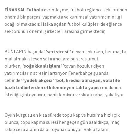
FİNANSAL Futbol
a evrimleşme, futbolu eğlence sektörünün
önemli bir parçası yapmakta ve kurumsal yatırımcının ilgi
odağı olmaktadır. Halka açılan futbol kulüpleri de eğlence
sektörünün önemli şirketleri arasına girmektedir,
BUNLARIN başında ‘
’seri stresi’’
devam ederken, her maçta
mal almak isteyen yatırımcılara bu stres umut
olurken,
’soğukkanlı işlem’
’tavan bozulur diyen
yatırımcıların stresini artırıyor. Fenerbahçe şu anda
cebinde
‘’yedek
akçesi’ ’bol, kredisi olmayan, volatile
bazlı tedbirlerden
etkilenmeyen
tahta yapıcı
modunda.
İstediği gibi oynuyor, paniklemiyor ve skoru rahat yakalıyor.
Oyun kurgusu en kısa sürede topu kap ve hücuma hızlı çık
olunca, topu kapma süresi her geçen gün azaldıkça, maç
rakip ceza alanın da bir oyuna dönüyor. Rakip takım