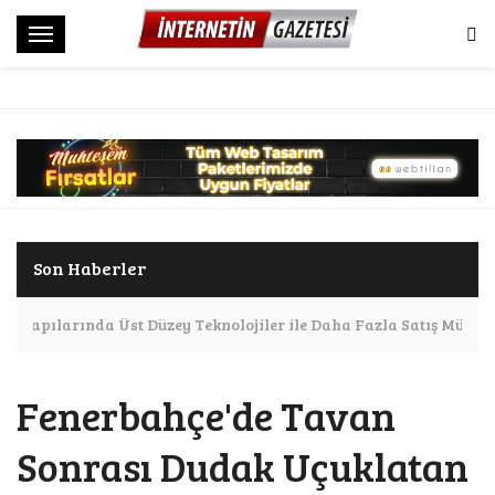
M
e
n
ü
Son Haberler
Altyapılarında Üst Düzey Teknolojiler ile Daha Fazla Satış Mümkü
Fenerbahçe'de Tavan
Sonrası Dudak Uçuklatan