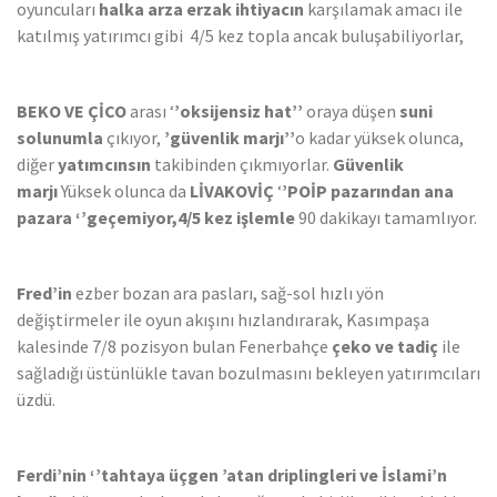
oyuncuları
halka arza erzak ihtiyacın
karşılamak amacı ile
katılmış yatırımcı gibi 4/5 kez topla ancak buluşabiliyorlar,
BEKO VE ÇİCO
arası ‘
’oksijensiz hat’’
oraya düşen
suni
solunumla
çıkıyor,
’güvenlik marjı’’
o kadar yüksek olunca,
diğer
yatımcınsın
takibinden çıkmıyorlar.
Güvenlik
marjı
Yüksek olunca da
LİVAKOVİÇ
‘
’POİP pazarından ana
pazara
‘’geçemiyor,4/5 kez işlemle
90 dakikayı tamamlıyor.
Fred’in
ezber bozan ara pasları, sağ-sol hızlı yön
değiştirmeler ile oyun akışını hızlandırarak, Kasımpaşa
kalesinde 7/8 pozisyon bulan Fenerbahçe
çeko ve tadiç
ile
sağladığı üstünlükle tavan bozulmasını bekleyen yatırımcıları
üzdü.
Ferdi’nin ‘’tahtaya üçgen ’atan driplingleri ve İslami’n