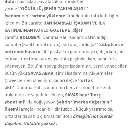
dolar
pastadan pay alacaklar modeller
yerine
’’GÖNÜLLÜ,ŞEHİR TAKIMI AŞIGI’’
İşadam
ının’
’sırtına yükleme’
’modelinin rafa kalktığını
izledim .Bir tarafta
DANİMARKALI İŞADAMI VE İLK
SATINALINAN KÖKLÜ GÖZTEPE
, diğer
tarafta
BOLUBEYİ
.Danimarkalı işadamı satın aldığı
kulüpler(Southampton vb.) den oluşturduğu
‘’futbolcu ve
antrenör havuzu
‘’ile pastadan pay alamaya çalışırken ,bir
çok yatırım fonu bu endüstrinin peşinde iken, bunu fark
edemeyen, Bolu’nun saygıdeğer işadamları, yerel yöneticiler
bütün yükü
SAVAŞ ABAK
isimli işadamına yüklemişler
(tweetlerden izlediğim kadarı ile)ve
‘’ortak
aklı’’
Danimarkalı işadamının benzer modelini kendi
imkanları ile yapabilecekken,
SAVAŞ bey
‘’borç
yönetimi’
’ile boğuşuyor.
Şehrin ‘’marka değerinin’’
önemli
araçlarından biridir futbol. Küçük yatırımcıda,
ortaklar da sahip çıkmalıdır. Bolu
örneğini not olarak
düşelim. Volatile yüksek.