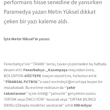
performans hisse senedine de yansırken
Paramedya yazarı Metin Yüksel dikkat
çeken bir yazı kaleme aldı.
İşte Metin Yüksel'in yazısı:
Fenerbahçe’nin ‘’TAVAN’ ’serisi, tavan çözülmeden bu haftada
devam etti.
Fenerbahçe-_Kasımpaşa
maçından önce,
BOLUSPOR
-GÖZTEPE
maçını seyrettim, futbolun artık
‘’
FİNANSAL
FUTBOL’’
a nasıl evrimleştiğini ortaya koyan bir
müsabakadı. Bu evrilme noktasın da
‘’şehir
takımlarının’
’içine itildiği ‘’yalnızlık’’ gerçekten üzücü.
’ORTAK veya ÖNCÜ FON’’ kurarak veya ‘’ORTAK BİLİNCE
DAYALI22başka modeller yaratarak’’ yıllık
500 milyar