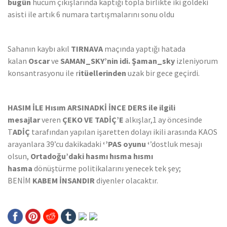
bugün
hücum çıkışlarında kaptığı topla birlikte iki goldeki
asisti ile artık 6 numara tartışmalarını sonu oldu
Sahanın kaybı akıl
TIRNAVA
maçında yaptığı hatada
kalan
Oscar
ve
SAMAN_SKY’nin idi. Şaman_sky
izleniyorum
konsantrasyonu ile r
itüellerinden
uzak bir gece geçirdi.
HASIM İLE Hısım ARSINADKİ İNCE DERS ile ilgili
mesajlar
veren
ÇEKO VE TADİÇ’E
alkışlar,1 ay öncesinde
T
ADİÇ
tarafından yapılan işaretten dolayı ikili arasında KAOS
arayanlara 39’cu dakikadaki
‘’PAS oyunu ‘
’dostluk mesajı
olsun,
Ortadoğu’daki hasmı hısma hısmı
hasma
dönüştürme politikalarını yenecek tek şey;
BENİM
KABEM İNSANDIR
diyenler olacaktır.