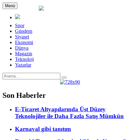
Menü
Spor
Gündem
Siyaset
Ekonomi
Dünya
Magazin
Teknoloji
Yazarlar
Son Haberler
E-Ticaret Altyapılarında Üst Düzey
Teknolojiler ile Daha Fazla Satış Mümkün
Karnaval gibi tanıtım