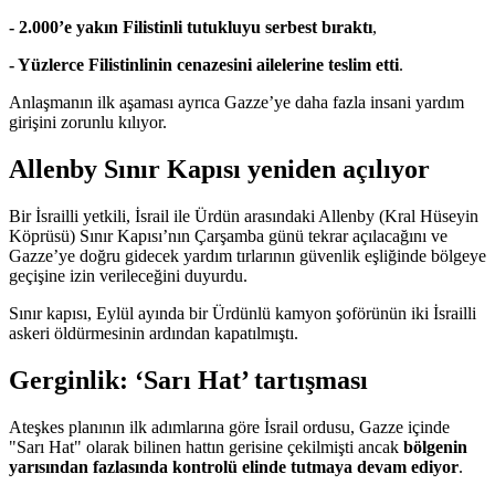
- 2.000’e yakın Filistinli tutukluyu serbest bıraktı
,
- Yüzlerce Filistinlinin cenazesini ailelerine teslim etti
.
Anlaşmanın ilk aşaması ayrıca Gazze’ye daha fazla insani yardım
girişini zorunlu kılıyor.
Allenby Sınır Kapısı yeniden açılıyor
Bir İsrailli yetkili, İsrail ile Ürdün arasındaki Allenby (Kral Hüseyin
Köprüsü) Sınır Kapısı’nın Çarşamba günü tekrar açılacağını ve
Gazze’ye doğru gidecek yardım tırlarının güvenlik eşliğinde bölgeye
geçişine izin verileceğini duyurdu.
Sınır kapısı, Eylül ayında bir Ürdünlü kamyon şoförünün iki İsrailli
askeri öldürmesinin ardından kapatılmıştı.
Gerginlik: ‘Sarı Hat’ tartışması
Ateşkes planının ilk adımlarına göre İsrail ordusu, Gazze içinde
"Sarı Hat" olarak bilinen hattın gerisine çekilmişti ancak
bölgenin
yarısından fazlasında kontrolü elinde tutmaya devam ediyor
.