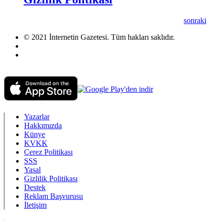
sonraki
© 2021 İnternetin Gazetesi. Tüm hakları saklıdır.
info@internetingazetesi.com
+90 212 2505455
Yazarlar
Hakkımızda
Künye
KVKK
Çerez Politikası
SSS
Yasal
Gizlilik Politikası
Destek
Reklam Başvurusu
İletişim