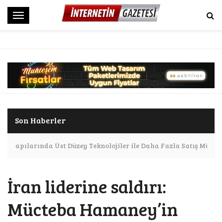
M
e
n
ü
Son Haberler
 Altyapılarında Üst Düzey Teknolojiler ile Daha Fazla Satış Mümk
İran liderine saldırı:
Mücteba Hamaney’in