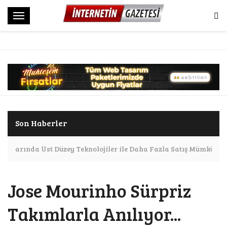
M
e
n
ü
Son Haberler
apılarında Üst Düzey Teknolojiler ile Daha Fazla Satış Mümkün
Jose Mourinho Sürpriz
Takımlarla Anılıyor...