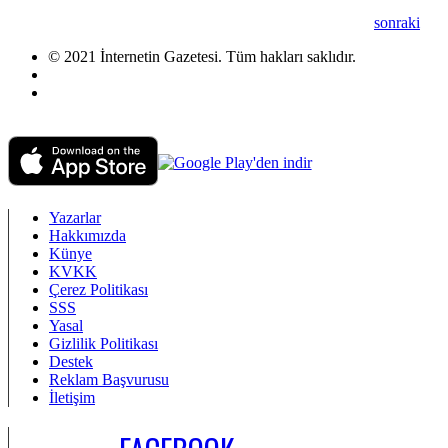
sonraki
© 2021 İnternetin Gazetesi. Tüm hakları saklıdır.
info@internetingazetesi.com
+90 212 2505455
Yazarlar
Hakkımızda
Künye
KVKK
Çerez Politikası
SSS
Yasal
Gizlilik Politikası
Destek
Reklam Başvurusu
İletişim