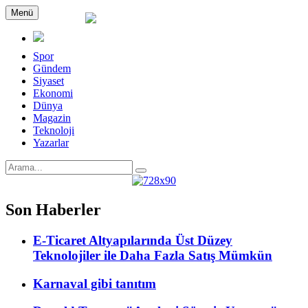
Menü
Spor
Gündem
Siyaset
Ekonomi
Dünya
Magazin
Teknoloji
Yazarlar
Son Haberler
E-Ticaret Altyapılarında Üst Düzey
Teknolojiler ile Daha Fazla Satış Mümkün
Karnaval gibi tanıtım