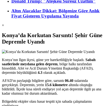
Donald Trump: "Ateşkesi Süresiz Uzattım"
Altın Alacaklar Dikkat: Bölgenize Göre Anlık
Fiyat Gösteren Uygulama Yayında
×
Konya’da Korkutan Sarsıntı! Şehir Güne
Depremle Uyandı
Konya’nın Ilgın ilçesi, güne yer hareketliliğiyle başladı.
Sabah
saatlerinde meydana gelen deprem
, bölge halkı tarafından
hissedildi. Afet ve Acil Durum Yönetimi Başkanlığı (AFAD),
depremin büyüklüğünü
4.3
olarak açıkladı.
AFAD'ın paylaştığı bilgilere göre, sarsıntı
06.40
sularında
gerçekleşti. Depremin, yerin
15.6 kilometre
altında oluştuğu
bildirildi. İlçede kısa süreli endişeye yol açan depremle ilgili şu ana
kadar olumsuz bir durum aktarılmadı.
Bölgedeki ekipler olası hasar tespiti için sahada çalışmalarını
sürdürüyor.