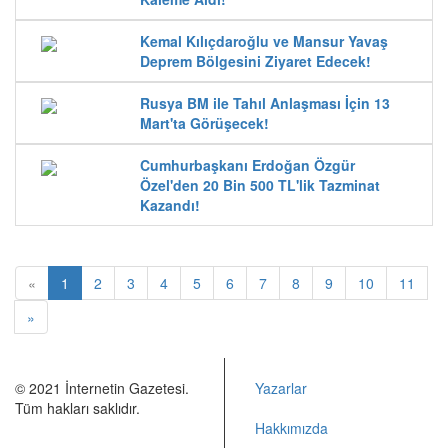
Kemal Kılıçdaroğlu ve Mansur Yavaş
Deprem Bölgesini Ziyaret Edecek!
Rusya BM ile Tahıl Anlaşması İçin 13
Mart'ta Görüşecek!
Cumhurbaşkanı Erdoğan Özgür
Özel'den 20 Bin 500 TL'lik Tazminat
Kazandı!
«
1
2
3
4
5
6
7
8
9
10
11
»
© 2021 İnternetin Gazetesi.
Yazarlar
Tüm hakları saklıdır.
Hakkımızda
info@internetingazetesi.com